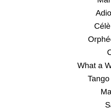
Adi
Célè
Orphé
What a W
Tango
Ma
S