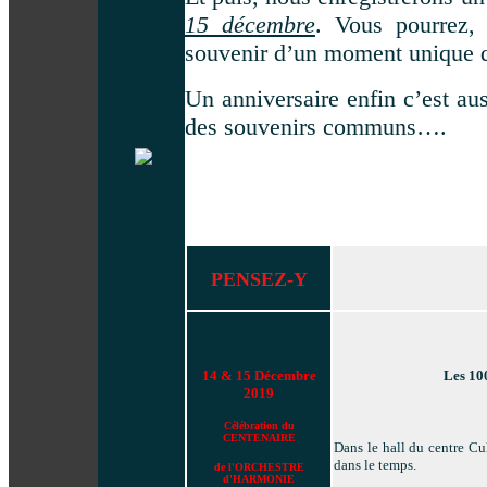
15 décembre
. Vous pourrez,
souvenir d’un moment unique d
Un anniversaire enfin c’est aus
des souvenirs communs….
PENSEZ-Y
14 & 15 Décembre
Les 10
2019
Célébration du
CENTENAIRE
Dans le hall du centre C
dans le temps.
de l'ORCHESTRE
d'HARMONIE