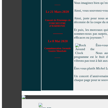
Vous imaginez bien qu’entr
--------
Ainsi, vous souvenez-vous
Le 21 Mars 2020
Ainsi, juste pour nous 
Concert de Printemps de
décennie de la coupe du 
l'ORCHESTRE
d'HARMONIE
Et puis, les morceaux qui
--------
sommes-nous pas surpris, 
efficaces ou joyeuses ?
Le 8 Mai 2020
Êtes-vous
Commémoration Seconde
Guerre Mondiale
Nous aus
programme est le fruit d
--------
vibrons pas tout à fait 
Êtes vous plutôt
Michel L
Un concert d’anniversair
chaque page pour se sou