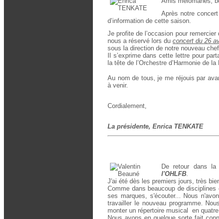
Amis mélomanes, b
Après notre concert
d’information de cette saison.
Je profite de l’occasion pour remercier 
nous a réservé lors du
concert du 26 av
sous la direction de notre nouveau chef
Il s’exprime dans cette lettre pour pa
la tête de l’Orchestre d’Harmonie de la
Au nom de tous, je me réjouis par avan
à venir.
Cordialement,
La présidente, Enrica TENKATE
De retour dans la 
l'OHLFB
.
J'ai été dès les premiers jours, très bi
Comme dans beaucoup de disciplines col
ses marques, s'écouter... Nous n'avon
travailler le nouveau programme. Nous
monter un répertoire musical en quatre
Nous avons en quelque sorte fait con