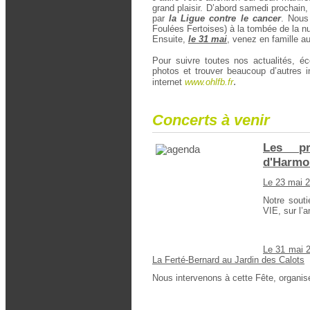
grand plaisir. D’abord samedi prochain
par
la Ligue contre le cancer
. Nous 
Foulées Fertoises) à la tombée de la n
Ensuite,
le 31 mai
, venez en famille a
Pour suivre toutes nos actualités, éc
photos et trouver beaucoup d’autres i
.
internet
www.ohlfb.fr
Concerts à venir
Les pr
d'Harmo
Le 23 mai 
Notre sou
VIE, sur l’a
Le 31 mai 
La Ferté-Bernard au Jardin des Calot
s
Nous intervenons à cette Fête, organisée