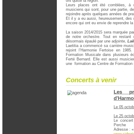
ont quitté la région.
Leurs places ont été comblées, à no
musiciens qui sont, pour une partie, d
rejoindre après quelques années de prat
Et il y a eu aussi, heureusement, des 
encore qui ont eu envie de reprendre l
La saison 2014/2015 sera marquée par
de notre orchestre. Tout en restant 
désormais épaulé par une adjointe,
Laë
Laetitia a commencé sa carrière musica
rejoint l’Harmonie Fertoise en 1985.
Formation Musicale dans plusieurs éco
Ferté Bernard. Elle est aussi musicien
une formation au Centre de Formation 
Concerts à venir
Les pr
d'Harmo
Le 05 octob
Le 25 octob
Le concert
Perche
Adresse : «
www.cidrerie